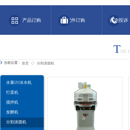
产品订购 配件订购 咨询投诉
T
HE 
》
当前位置：
首页
◇
分割滚圆机
水量计/冰水机
打蛋机
搅拌机
发酵机
分割滚圆机