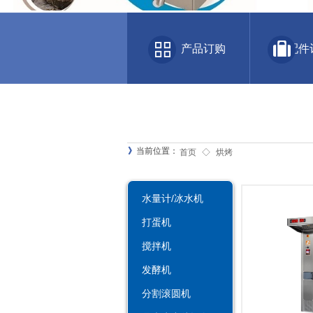
产品订购 配件
》
当前位置：
首页
◇
烘烤
水量计/冰水机
打蛋机
搅拌机
发酵机
分割滚圆机