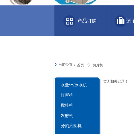
产品订购 配件
》
当前位置：
首页
◇
切片机
暂无相关记录！
水量计/冰水机
打蛋机
搅拌机
发酵机
分割滚圆机